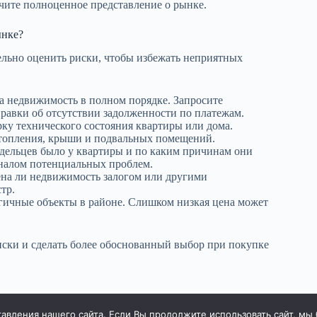
чите полноценное представление о рынке.
ынке?
льно оценить риски, чтобы избежать неприятных
а недвижимость в полном порядке. Запросите
авки об отсутствии задолженности по платежам.
у технического состояния квартиры или дома.
отопления, крыши и подвальных помещений.
адельцев было у квартиры и по каким причинам они
гналом потенциальных проблем.
на ли недвижимость залогом или другими
тр.
гичные объекты в районе. Слишком низкая цена может
иски и сделать более обоснованный выбор при покупке
вления нашего сайта. Если Вы продолжите использовать сайт, мы бу