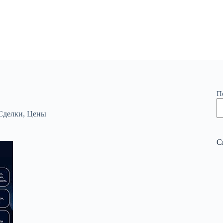
П
Сделки
,
Цены
С